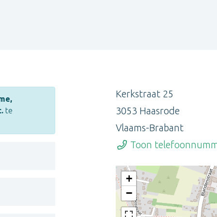
Kerkstraat 25
me,
3053 Haasrode
.
te
Vlaams-Brabant
Toon telefoonnum
+
−