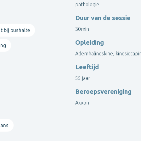
pathologie
Duur van de sessie
30min
t bij bushalte
Opleiding
ing
Ademhalingskine, kinesiotapi
Leeftijd
55 jaar
Beroepsvereniging
Axxon
rans