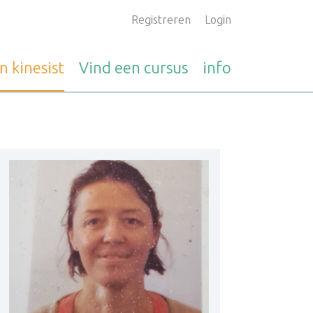
Registreren
Login
en
kinesist
Vind een
cursus
info