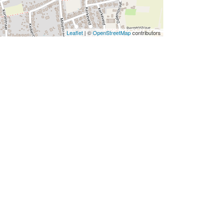
Leaflet
| ©
OpenStreetMap
contributors