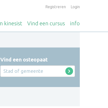
Registreren
Login
en
kinesist
Vind een
cursus
info
Vind een osteopaat