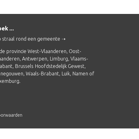
ek ...
 straal rond een gemeente
 de provincie
West-Vlaanderen
,
Oost-
aanderen
,
Antwerpen
,
Limburg
,
Vlaams-
abant
,
Brussels Hoofdstedelijk Gewest
,
negouwen
,
Waals-Brabant
,
Luik
,
Namen
of
xemburg
.
oorwaarden