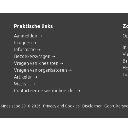
Praktische links
Zo
Aanmelden
Op
Inloggen
In
Informatie
Vl
Bezoekersvragen
Br
Vragen van kinesisten
He
Vragen van organisatoren
Lu
Artikelen
Wat is ...
Contacteer de webbeheerder
-Kinesist.be 2010-2026 |
Privacy and Cookies
|
Disclaimer
|
Gebruikersv