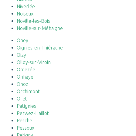
Niverlée
Noiseux
Noville-les-Bois
Noville-sur-Méhaigne
Ohey
Oignies-en-Thiérache
Oizy
Olloy-sur-Viroin
Omezée
Onhaye
Onoz
Orchimont
Oret
Patignies
Perwez-Haillot
Pesche
Pessoux
Petigny