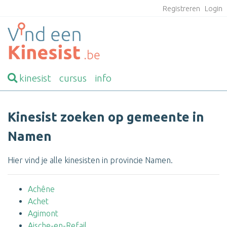
Registreren
Login
kinesist
cursus
info
Kinesist zoeken op gemeente in
Namen
Hier vind je alle kinesisten in provincie Namen.
Achêne
Achet
Agimont
Aische-en-Refail