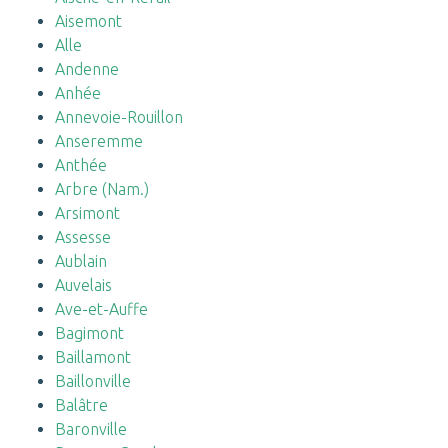
Aisemont
Alle
Andenne
Anhée
Annevoie-Rouillon
Anseremme
Anthée
Arbre (Nam.)
Arsimont
Assesse
Aublain
Auvelais
Ave-et-Auffe
Bagimont
Baillamont
Baillonville
Balâtre
Baronville