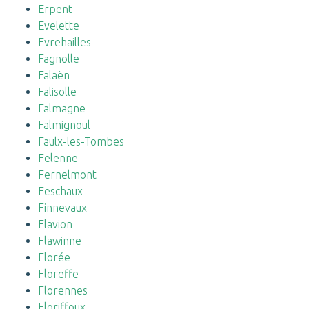
Erpent
Evelette
Evrehailles
Fagnolle
Falaën
Falisolle
Falmagne
Falmignoul
Faulx-les-Tombes
Felenne
Fernelmont
Feschaux
Finnevaux
Flavion
Flawinne
Florée
Floreffe
Florennes
Floriffoux