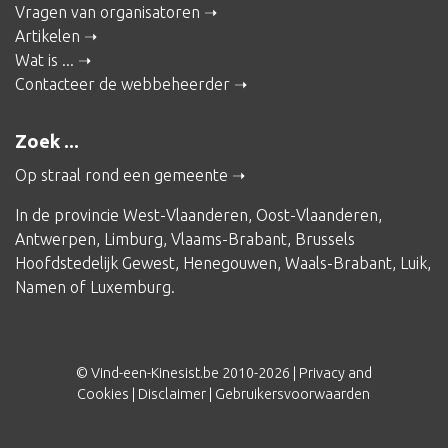
Vragen van organisatoren
Artikelen
Wat is ...
Contacteer de webbeheerder
Zoek ...
Op straal rond een gemeente
In de provincie
West-Vlaanderen
,
Oost-Vlaanderen
,
Antwerpen
,
Limburg
,
Vlaams-Brabant
,
Brussels
Hoofdstedelijk Gewest
,
Henegouwen
,
Waals-Brabant
,
Luik
,
Namen
of
Luxemburg
.
© Vind-een-Kinesist.be 2010-2026 |
Privacy and
Cookies
|
Disclaimer
|
Gebruikersvoorwaarden