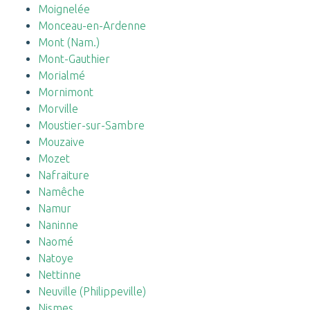
Moignelée
Monceau-en-Ardenne
Mont (Nam.)
Mont-Gauthier
Morialmé
Mornimont
Morville
Moustier-sur-Sambre
Mouzaive
Mozet
Nafraiture
Namêche
Namur
Naninne
Naomé
Natoye
Nettinne
Neuville (Philippeville)
Nismes