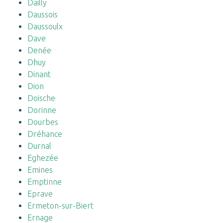
Dailly
Daussois
Daussoulx
Dave
Denée
Dhuy
Dinant
Dion
Doische
Dorinne
Dourbes
Dréhance
Durnal
Eghezée
Emines
Emptinne
Eprave
Ermeton-sur-Biert
Ernage