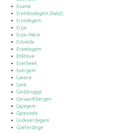
Ename
Erembodegem (Aalst)
Erondegem
Erpe
Erpe-Mere
Ertvelde
Erwetegem
Etikhove
Everbeek
Evergem
Gavere
Gent
Gentbrugge
Geraardsbergen
Gijzegem
Gijzenzele
Godveerdegem
Goeferdinge