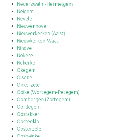
Nederzwalm-Hermelgem
Neigem
Nevele
Nieuwenhove
Nieuwerkerken (Aalst)
Nieuwkerken-Waas
Ninove
Nokere
Nukerke
Okegem
Olsene
Onkerzele
Ooike (Wortegem-Petegem)
Oombergen (Zottegem)
Oordegem
Oostakker
Oosteeklo
Oosterzele
Oostwinkel