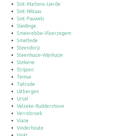
Sint-Martens-Lierde
Sint-Niklaas
Sint-Pauwels
Sleidinge
Smeerebbe-Vloerzegem
Smetlede
Steendorp
Steenhuize-Wijnhuize
Stekene
Strijpen
Temse
Tielrode
Uitbergen
Ursel
Velzeke-Ruddershove
Verrebroek
Viane
Vinderhoute
Vinkt