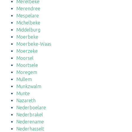
Merelbeke
Merendree
Mespelare
Michelbeke
Middelburg
Moerbeke
Moerbeke-Waas
Moerzeke
Moorsel
Moortsele
Moregem
Mullem
Munkzwalm
Munte
Nazareth
Nederboelare
Nederbrakel
Nederename
Nederhasselt