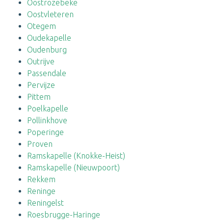
Oostrozebeke
Oostvleteren
Otegem
Oudekapelle
Oudenburg
Outrijve
Passendale
Pervijze
Pittem
Poelkapelle
Pollinkhove
Poperinge
Proven
Ramskapelle (Knokke-Heist)
Ramskapelle (Nieuwpoort)
Rekkem
Reninge
Reningelst
Roesbrugge-Haringe