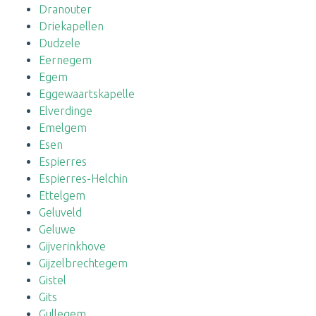
Dranouter
Driekapellen
Dudzele
Eernegem
Egem
Eggewaartskapelle
Elverdinge
Emelgem
Esen
Espierres
Espierres-Helchin
Ettelgem
Geluveld
Geluwe
Gijverinkhove
Gijzelbrechtegem
Gistel
Gits
Gullegem