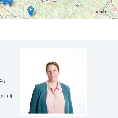
Leaflet
| ©
OpenStreetMap
contributors
Als
ij mij