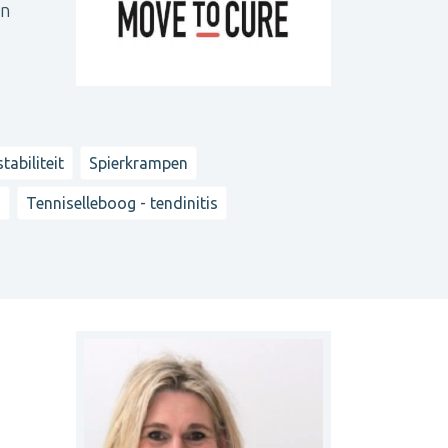
in
tabiliteit
Spierkrampen
h
Tenniselleboog - tendinitis