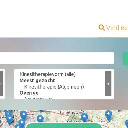
Vind e
+
+