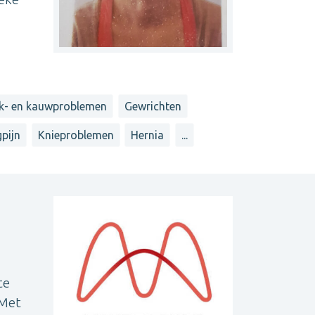
k- en kauwproblemen
Gewrichten
gpijn
Knieproblemen
Hernia
...
te
 Met