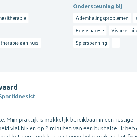
Ondersteuning bij
nesitherapie
Ademhalingsproblemen
Erbse parese
Visuele rui
itherapie aan huis
Spierspanning
...
waard
Sportkinesist
te. Mijn praktijk is makkelijk bereikbaar in een rustige
eid vlakbij- en op 2 minuten van een bushalte. Ik heb
ind het persoonlijk aspect even belangrijk als het fys