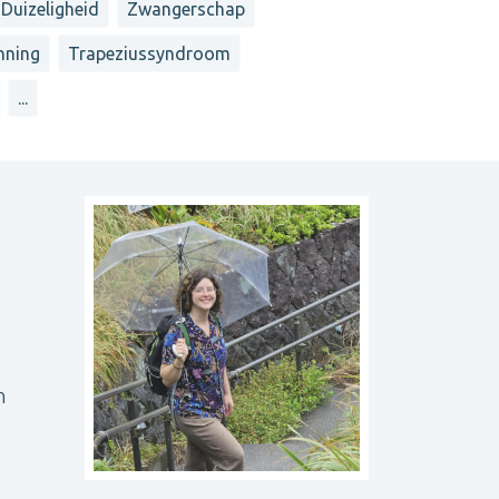
Duizeligheid
Zwangerschap
nning
Trapeziussyndroom
...
n