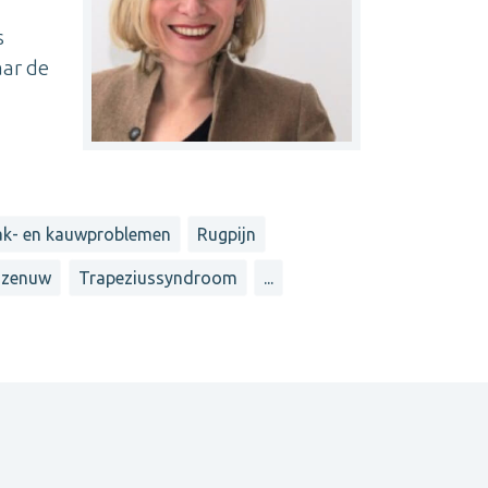
s
aar de
k- en kauwproblemen
Rugpijn
 zenuw
Trapeziussyndroom
...