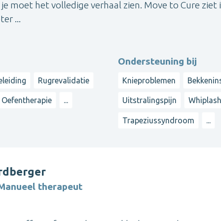
ar je moet het volledige verhaal zien. Move to Cure ziet 
er ...
Ondersteuning bij
leiding
Rugrevalidatie
Knieproblemen
Bekkenins
Oefentherapie
...
Uitstralingspijn
Whiplas
Trapeziussyndroom
...
rdberger
 Manueel therapeut