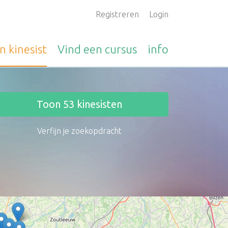
Registreren
Login
en
kinesist
Vind een
cursus
info
Toon
53
kinesisten
Verfijn je zoekopdracht