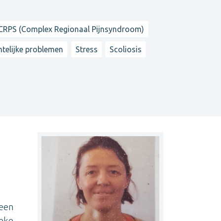
CRPS (Complex Regionaal Pijnsyndroom)
mtelijke problemen
Stress
Scoliosis
 een
ieke