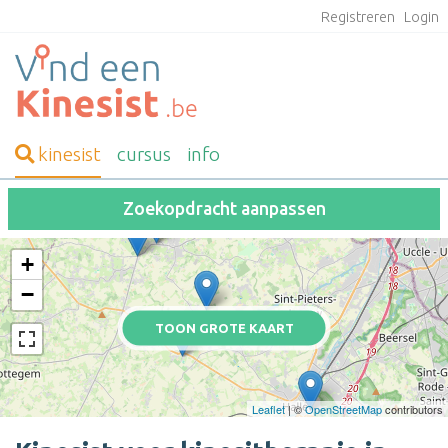
Registreren
Login
kinesist
cursus
info
Zoekopdracht aanpassen
+
−
TOON GROTE KAART
Leaflet
| ©
OpenStreetMap
contributors