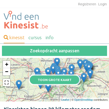
Registreren
Login
kinesist
cursus
info
Zoekopdracht aanpassen
+
−
TOON GROTE KAART
Leaflet
| ©
OpenStreetMap
contributors