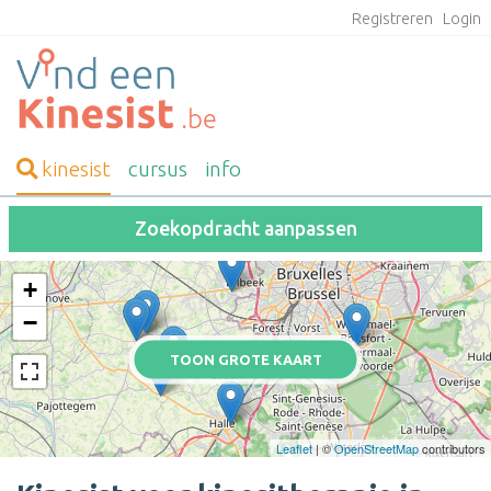
Registreren
Login
kinesist
cursus
info
Zoekopdracht aanpassen
+
−
TOON GROTE KAART
Leaflet
| ©
OpenStreetMap
contributors