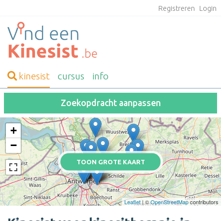
Registreren
Login
kinesist
cursus
info
Zoekopdracht aanpassen
+
−
TOON GROTE KAART
Leaflet
| ©
OpenStreetMap
contributors