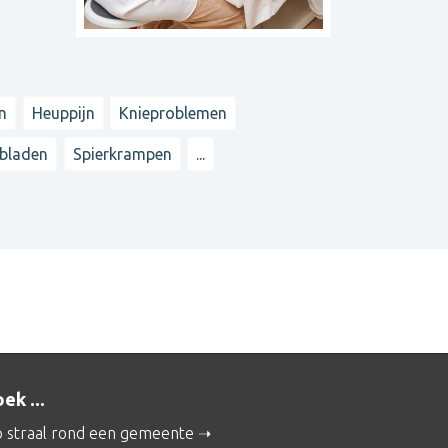
jn
Heuppijn
Knieproblemen
rbladen
Spierkrampen
...
ek ...
 straal rond een gemeente