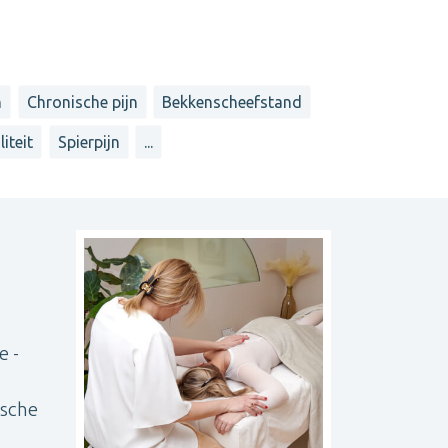
n
Chronische pijn
Bekkenscheefstand
iteit
Spierpijn
...
e -
ische