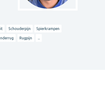
it
Schouderpijn
Spierkrampen
onderrug
Rugpijn
...