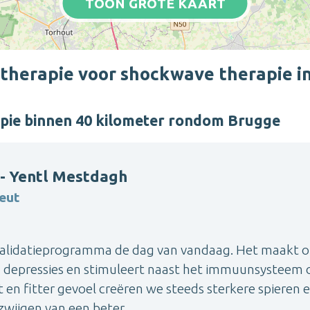
TOON GROTE KAART
therapie voor shockwave therapie i
pie binnen 40 kilometer rondom Brugge
- Yentl Mestdagh
eut
evalidatieprogramma de dag van vandaag. Het maakt 
n depressies en stimuleert naast het immuunsysteem 
 en fitter gevoel creëren we steeds sterkere spieren 
wijgen van een beter ...