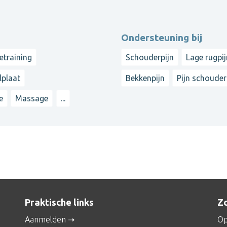
Ondersteuning bij
ietraining
Schouderpijn
Lage rugpi
lplaat
Bekkenpijn
Pijn schoude
e
Massage
...
Praktische links
Zo
Aanmelden
Op