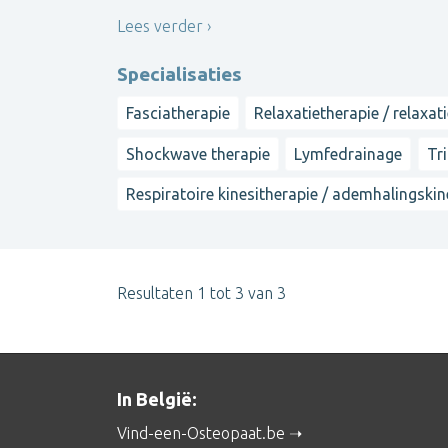
Lees verder
Specialisaties
Fasciatherapie
Relaxatietherapie / relaxat
Shockwave therapie
Lymfedrainage
Tri
Respiratoire kinesitherapie / ademhalingskin
Resultaten 1 tot 3 van 3
In België:
Vind-een-Osteopaat.be