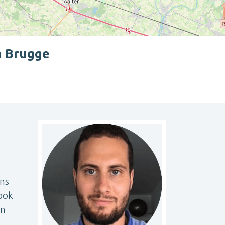
n Brugge
Leaflet
| ©
OpenStreetMap
contributors
ons
ook
en