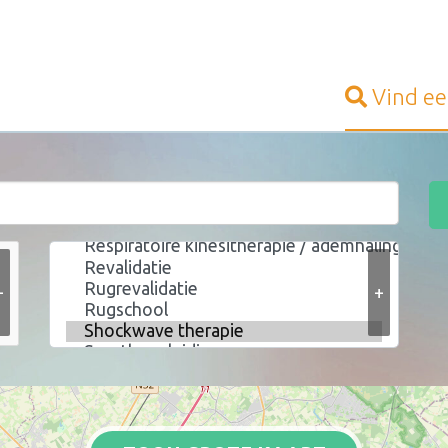
Vind e
+
+