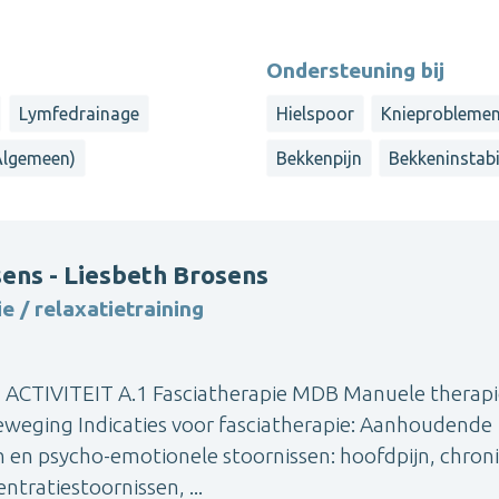
Ondersteuning bij
Lymfedrainage
Hielspoor
Knieprobleme
(Algemeen)
Bekkenpijn
Bekkeninstabil
ens - Liesbeth Brosens
 / relaxatietraining
TIVITEIT A.1 Fasciatherapie MDB Manuele therapi
beweging Indicaties voor fasciatherapie: Aanhoudende
en en psycho-emotionele stoornissen: hoofdpijn, chron
ntratiestoornissen, ...