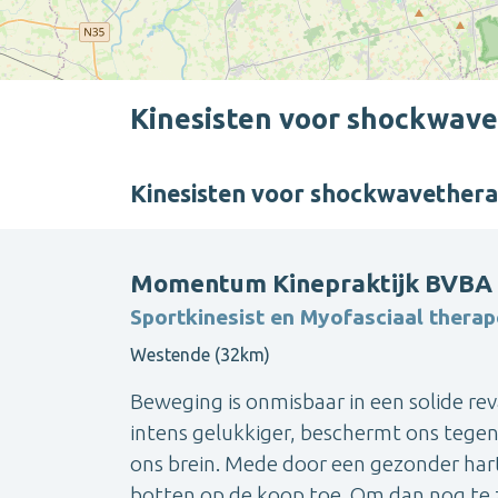
Kinesisten voor shockwave
Kinesisten voor shockwavethera
Momentum Kinepraktijk BVBA 
Sportkinesist en Myofasciaal therap
Westende (32km)
Beweging is onmisbaar in een solide r
intens gelukkiger, beschermt ons tege
ons brein. Mede door een gezonder hart
botten op de koop toe. Om dan nog te z