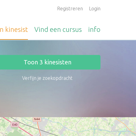
Registreren
Login
en
kinesist
Vind een
cursus
info
Toon
3
kinesisten
Verfijn je zoekopdracht