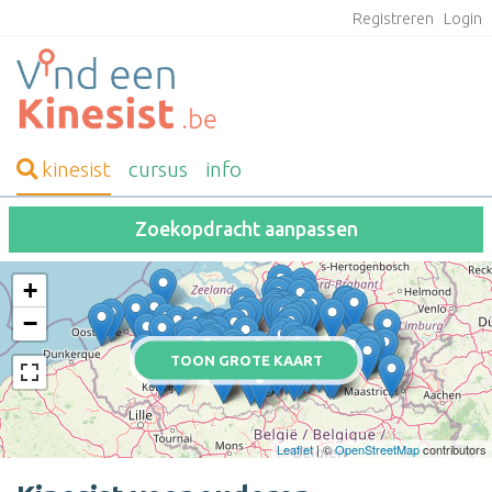
Registreren
Login
kinesist
cursus
info
Zoekopdracht aanpassen
+
−
TOON GROTE KAART
Leaflet
| ©
OpenStreetMap
contributors