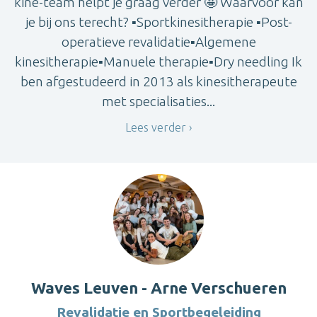
kiné-team helpt je graag verder 🤩 Waarvoor kan
je bij ons terecht? ▪️Sportkinesitherapie ▪️Post-
operatieve revalidatie▪️Algemene
kinesitherapie▪️Manuele therapie▪️Dry needling Ik
ben afgestudeerd in 2013 als kinesitherapeute
met specialisaties...
Lees verder
Waves Leuven - Arne Verschueren
Revalidatie en Sportbegeleiding