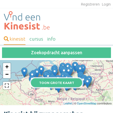
Registreren
Login
kinesist
cursus
info
Zoekopdracht aanpassen
+
−
TOON GROTE KAART
Leaflet
| ©
OpenStreetMap
contributors