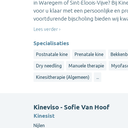
in Waregem of Sint-Eloois-Vijve? Bij 
voor u klaar met een persoonlijke en pr
voortdurende bijscholing bieden wij kwal
Lees verder
Specialisaties
Postnatale kine
Prenatale kine
Bekkenb
Dry needling
Manuele therapie
Myofasc
Kinesitherapie (Algemeen)
...
Kineviso - Sofie Van Hoof
Kinesist
Nijlen