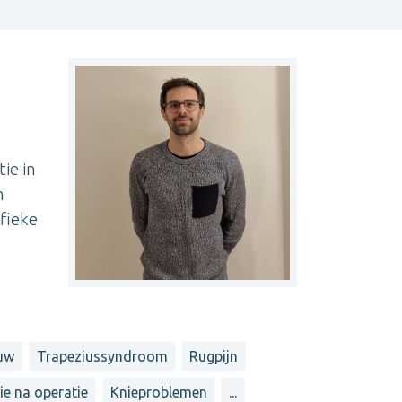
ie in
n
fieke
uw
Trapeziussyndroom
Rugpijn
ie na operatie
Knieproblemen
...