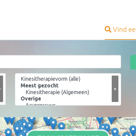
Vind e
+
+