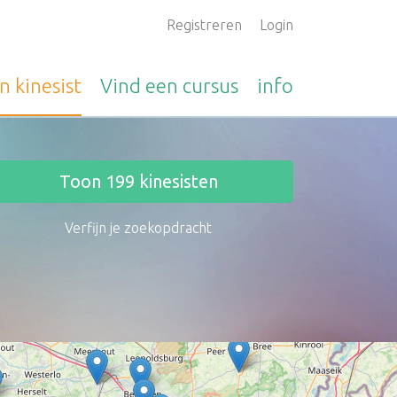
Registreren
Login
en
kinesist
Vind een
cursus
info
Toon
199
kinesisten
Verfijn je zoekopdracht