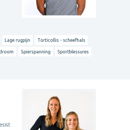
Lage rugpijn
Torticollis - scheefhals
ndroom
Spierspanning
Sportblessures
esist