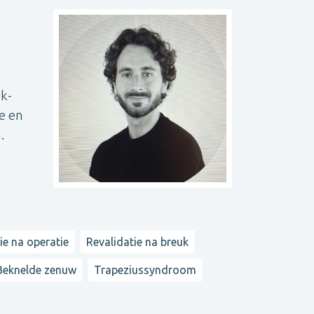
k-
e en
.
ie na operatie
Revalidatie na breuk
Beknelde zenuw
Trapeziussyndroom