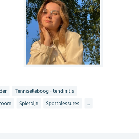
e
der
Tenniselleboog - tendinitis
droom
Spierpijn
Sportblessures
...